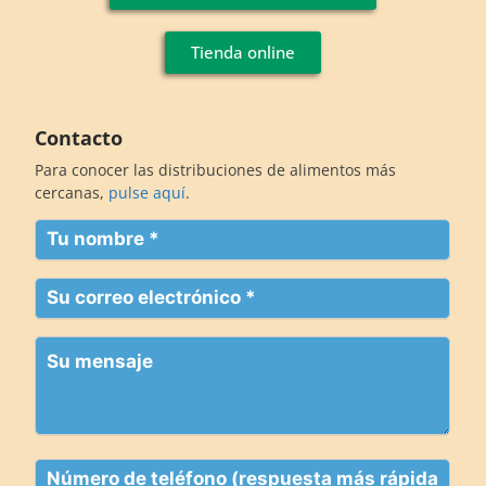
Tienda online
Contacto
Para conocer las distribuciones de alimentos más
cercanas,
pulse aquí
.
Su
nombre
(Obligatorio)
Su
correo
electrónico
Su
(Obligatorio)
mensaje
Teléfono