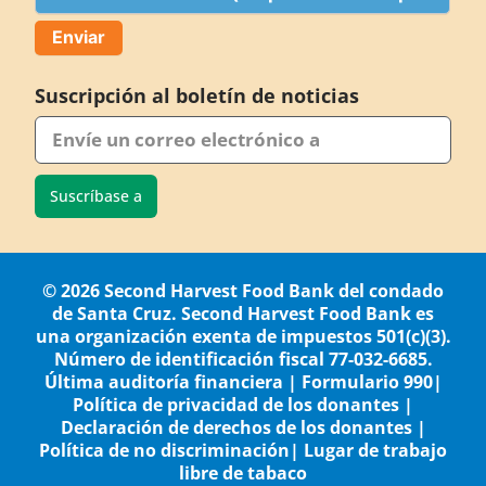
Suscripción al boletín de noticias
Suscríbase a
© 2026 Second Harvest Food Bank del condado
de Santa Cruz. Second Harvest Food Bank es
una organización exenta de impuestos 501(c)(3).
Número de identificación fiscal 77-032-6685.
Última auditoría financiera
|
Formulario 990
|
Política de privacidad de los donantes
|
Declaración de derechos de los donantes
|
Política de no discriminación
|
Lugar de trabajo
libre de tabaco