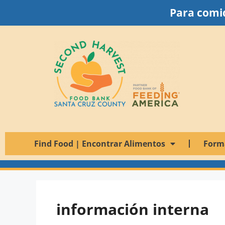
Para comid
Find Food | Encontrar Alimentos
Form
información interna