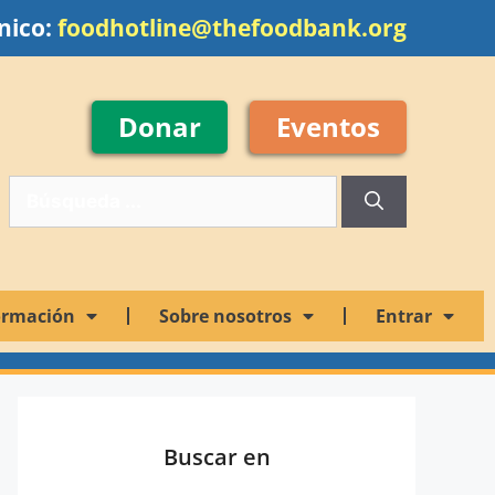
nico:
foodhotline@thefoodbank.org
Donar
Eventos
ormación
Sobre nosotros
Entrar
Buscar en