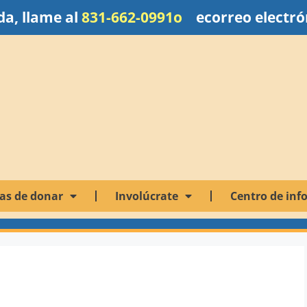
a, llame al
831-662-0991o
e
correo electró
as de donar
Involúcrate
Centro de inf