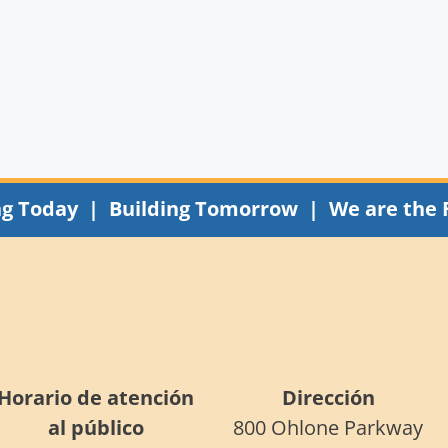
ng Today | Building Tomorrow | We are the 
Horario de atención
Dirección
al público
800 Ohlone Parkway