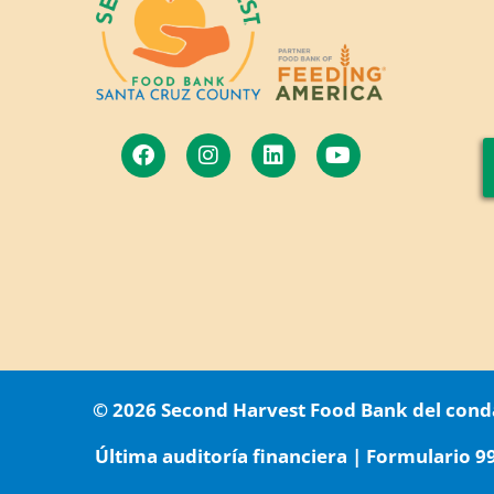
© 2026 Second Harvest Food Bank del conda
Última auditoría financiera
|
Formulario 9