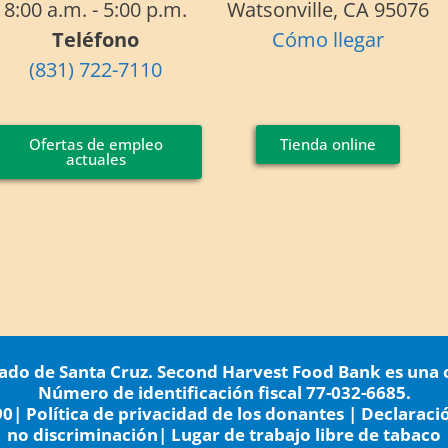
8:00 a.m. - 5:00 p.m.
Watsonville, CA 95076
Teléfono
Cómo llegar
(831) 722-7110
Ofertas de empleo
Tienda online
actuales
do de Santa Cruz. Second Harvest Food Bank es una o
Número de identificación fiscal 77-032-6685.
90
|
Política de privacidad de los donantes
|
Declaraci
no discriminación
|
Lugar de trabajo libre de tabaco