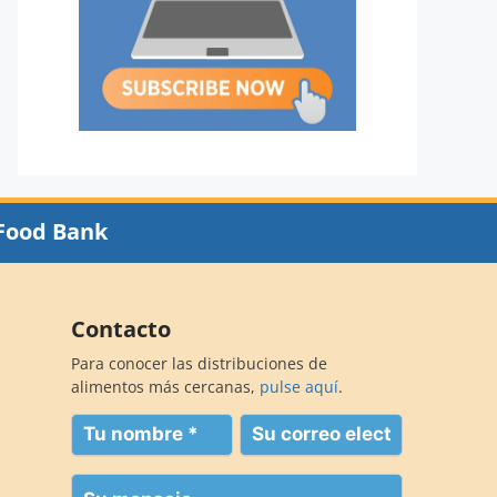
Food Bank
Contacto
Para conocer las distribuciones de
alimentos más cercanas,
pulse aquí
.
Su
Su
nombre
correo
electrónico
(Obligatorio)
Su