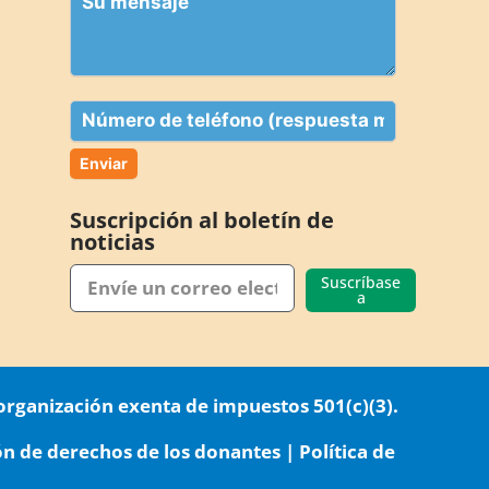
(Obligatorio)
mensaje
Teléfono
Suscripción al boletín de
noticias
Suscríbase
a
rganización exenta de impuestos 501(c)(3).
ón de derechos de los donantes
|
Política de