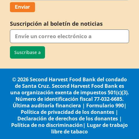
Suscripción al boletín de noticias
Suscríbase a
© 2026 Second Harvest Food Bank del condado
de Santa Cruz. Second Harvest Food Bank es
una organización exenta de impuestos 501(c)(3).
Número de identificación fiscal 77-032-6685.
Última auditoría financiera
|
Formulario 990
|
Política de privacidad de los donantes
|
Declaración de derechos de los donantes
|
Política de no discriminación
|
Lugar de trabajo
libre de tabaco