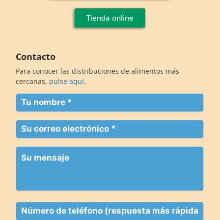
Tienda online
Contacto
Para conocer las distribuciones de alimentos más
cercanas,
pulse aquí
.
Su
nombre
(Obligatorio)
Su
correo
electrónico
Su
(Obligatorio)
mensaje
Teléfono