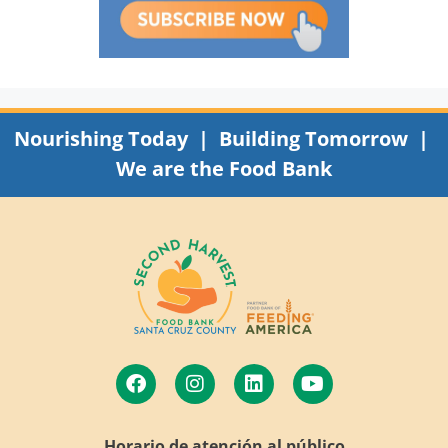
Nourishing Today | Building Tomorrow |
We are the Food Bank
Horario de atención al público