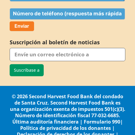
Teléfono
Suscripción al boletín de noticias
Suscríbase a
© 2026 Second Harvest Food Bank del condado
de Santa Cruz. Second Harvest Food Bank es
una organización exenta de impuestos 501(c)(3).
Número de identificación fiscal 77-032-6685.
Última auditoría financiera
|
Formulario 990
|
Política de privacidad de los donantes
|
Declaración de derechos de los donantes
|