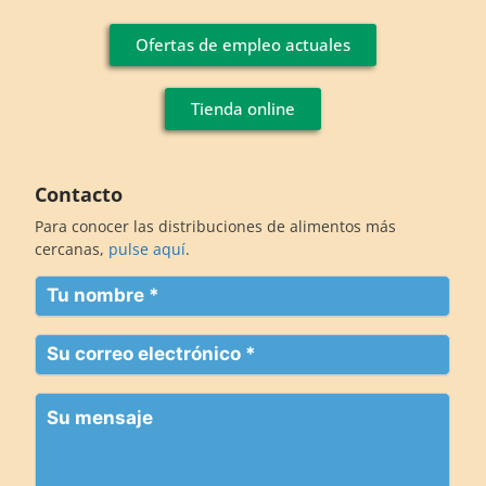
Ofertas de empleo actuales
Tienda online
Contacto
Para conocer las distribuciones de alimentos más
cercanas,
pulse aquí
.
Su
nombre
(Obligatorio)
Su
correo
electrónico
Su
(Obligatorio)
mensaje