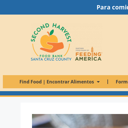
Para comid
Find Food | Encontrar Alimentos
Form