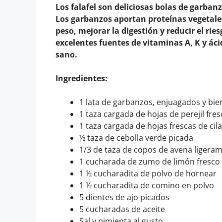
Los falafel son deliciosas bolas de garbanz
Los garbanzos aportan proteínas vegetale
peso, mejorar la digestión y reducir el ries
excelentes fuentes de vitaminas A, K y áci
sano.
Ingredientes:
1 lata de garbanzos, enjuagados y bie
1 taza cargada de hojas de perejil fre
1 taza cargada de hojas frescas de cil
½ taza de cebolla verde picada
1/3 de taza de copos de avena ligera
1 cucharada de zumo de limón fresco
1 ½ cucharadita de polvo de hornear
1 ½ cucharadita de comino en polvo
5 dientes de ajo picados
5 cucharadas de aceite
Sal y pimienta al gusto