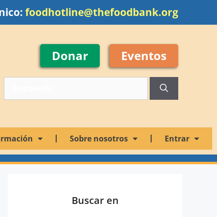
nico:
foodhotline@thefoodbank.org
Donar
Eventos
ormación
Sobre nosotros
Entrar
Buscar en