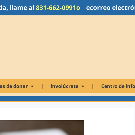
a, llame al
831-662-0991o
e
correo electró
as de donar
Involúcrate
Centro de inf