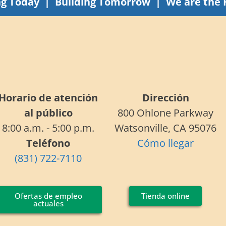
ng Today | Building Tomorrow | We are the 
Horario de atención
Dirección
al público
800 Ohlone Parkway
8:00 a.m. - 5:00 p.m.
Watsonville, CA 95076
Teléfono
Cómo llegar
(831) 722-7110
Ofertas de empleo
Tienda online
actuales