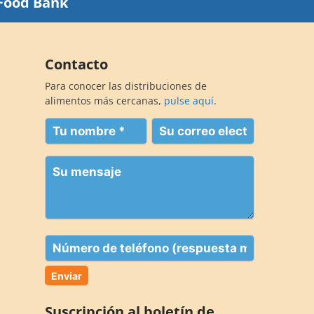
Food Bank
Contacto
Para conocer las distribuciones de
alimentos más cercanas,
pulse aquí
.
Su
Su
nombre
correo
electrónico
(Obligatorio)
Su
(Obligatorio)
mensaje
Teléfono
Suscripción al boletín de