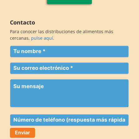
Contacto
Para conocer las distribuciones de alimentos más
cercanas,
pulse aquí
.
Su
nombre
(Obligatorio)
Su
correo
electrónico
Su
(Obligatorio)
mensaje
Teléfono