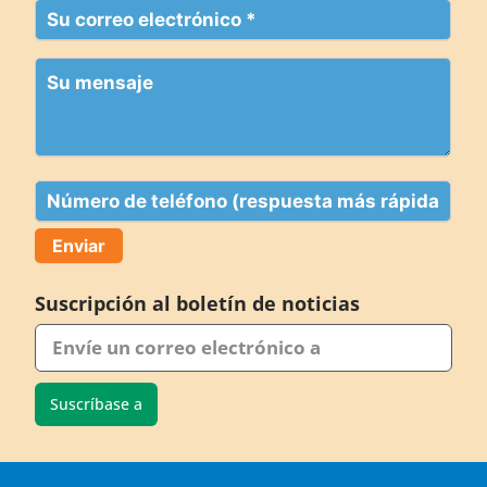
(Obligatorio)
Su
correo
electrónico
Su
(Obligatorio)
mensaje
Teléfono
Suscripción al boletín de noticias
Suscríbase a